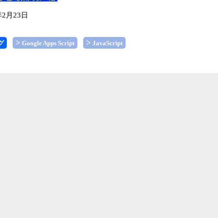
年2月23日
グ
Google Apps Script
JavaScript