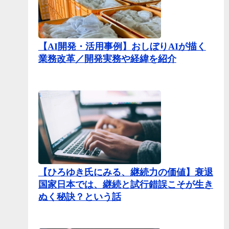
【AI開発・活用事例】おしぼりAIが描く
業務改革／開発実務や経緯を紹介
【ひろゆき氏にみる、継続力の価値】衰退
国家日本では、継続と試行錯誤こそが生き
ぬく秘訣？という話