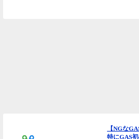
【NGなG
特にGAS