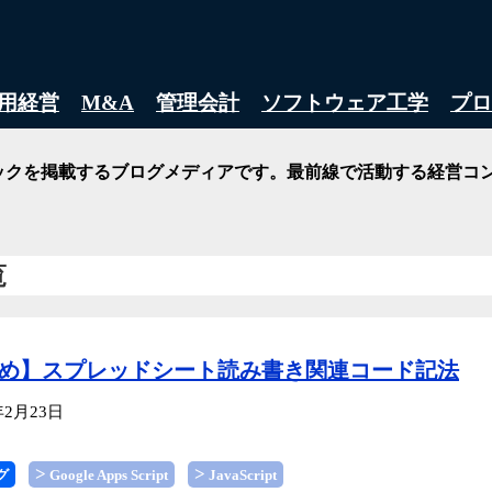
活用経営
M&A
管理会計
ソフトウェア工学
プロ
ックを掲載するブログメディアです。最前線で活動する経営コ
覧
とめ】スプレッドシート読み書き関連コード記法
年2月23日
グ
Google Apps Script
JavaScript